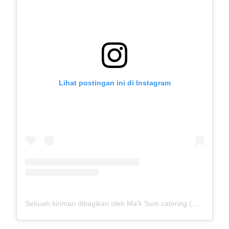
Lihat postingan ini di Instagram
Sebuah kiriman dibagikan oleh Ma'k Sum catering (@mak_sumcatering)