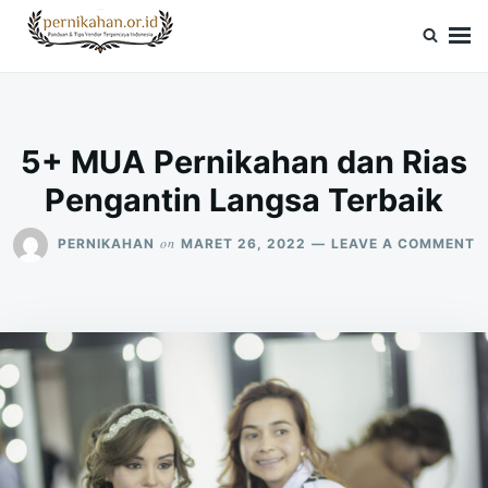
Skip
Search
to
for:
Pernikahan.or.id
Panduan Vendor & Tips Wedding Terpercaya
content
5+ MUA Pernikahan dan Rias
Pengantin Langsa Terbaik
O
on
PERNIKAHAN
MARET 26, 2022
LEAVE A COMMENT
5
M
P
D
R
P
L
T