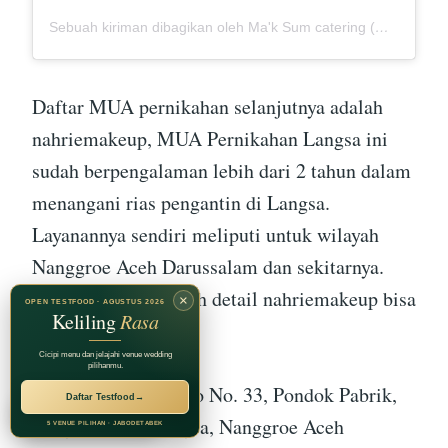
Sebuah kiriman dibagikan oleh Ma'k Sum catering (@mak_sumcatering)
Daftar MUA pernikahan selanjutnya adalah
nahriemakeup, MUA Pernikahan Langsa ini
sudah berpengalaman lebih dari 2 tahun dalam
menangani rias pengantin di Langsa.
Layanannya sendiri meliputi untuk wilayah
Nanggroe Aceh Darussalam dan sekitarnya.
untuk informasi lebih detail nahriemakeup bisa
×
OPEN TESTFOOD · AGUSTUS 2026
Keliling
Rasa
dilihat di bawah ini :
Cicipi menu dan jelajahi venue wedding
pilihanmu.
Alamat :
Jl. Cicendo No. 33, Pondok Pabrik,
Daftar Testfood
→
RECOMMENDED BY
Jagarasa Group
Langsa Lama, Langsa, Nanggroe Aceh
5 VENUE PILIHAN · JABODETABEK