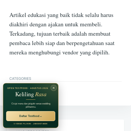
Artikel edukasi yang baik tidak selalu harus
diakhiri dengan ajakan untuk membeli.
Terkadang, tujuan terbaik adalah membuat
pembaca lebih siap dan berpengetahuan saat
mereka menghubungi vendor yang dipilih.
CATEGORIES
×
Uncategorized
OPEN TESTFOOD · AGUSTUS 2026
Keliling
Rasa
Cicipi menu dan jelajahi venue wedding
pilihanmu.
Navigasi
Daftar Testfood
→
RECOMMENDED BY
Jagarasa Group
5 VENUE PILIHAN · JABODETABEK