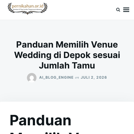
Skip
Search
to
for:
Pernikahan.or.id
Panduan Vendor & Tips Wedding Terpercaya
content
Panduan Memilih Venue
Wedding di Depok sesuai
Jumlah Tamu
on
AI_BLOG_ENGINE
JULI 2, 2026
Panduan