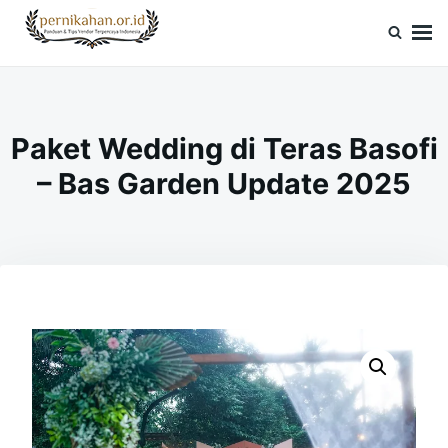
Skip
Search
to
for:
Pernikahan.or.id
Panduan Vendor & Tips Wedding Terpercaya
content
Paket Wedding di Teras Basofi
– Bas Garden Update 2025