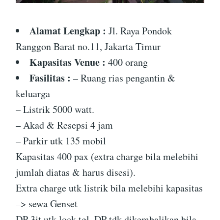
Alamat Lengkap :
Jl. Raya Pondok
Ranggon Barat no.11, Jakarta Timur
Kapasitas Venue :
400 orang
Fasilitas :
– Ruang rias pengantin &
keluarga
– Listrik 5000 watt.
– Akad & Resepsi 4 jam
– Parkir utk 135 mobil
Kapasitas 400 pax (extra charge bila melebihi
jumlah diatas & harus disesi).
Extra charge utk listrik bila melebihi kapasitas
–> sewa Genset
DP 3jt utk lock tgl, DP tdk dikembalikan bila