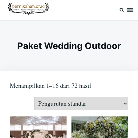
Skip
Search
to
for:
Pernikahan.or.id
Panduan Vendor & Tips Wedding Terpercaya
content
Paket Wedding Outdoor
Menampilkan 1–16 dari 72 hasil