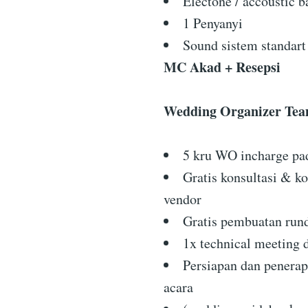
Electone / accoustic b
1 Penyanyi
Sound sistem standart
MC Akad + Resepsi
Wedding Organizer Te
5 kru WO incharge pad
Gratis konsultasi & ko
vendor
Gratis pembuatan ru
1x technical meeting 
Persiapan dan penera
acara