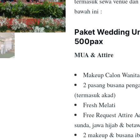
termasuk sewa venue dan 
bawah ini :
Paket Wedding U
500pax
MUA & Attire
Makeup Calon Wanit
2 pasang busana penga
(termasuk akad)
Fresh Melati
Free Request Attire Ad
sunda, jawa hijab & betaw
2 makeup & busana i