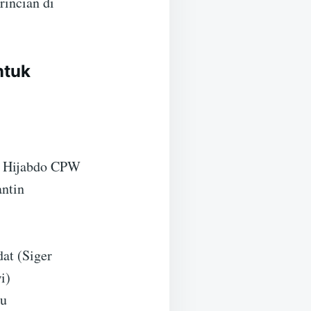
rincian di
ntuk
a Hijabdo CPW
ntin
at (Siger
i)
bu