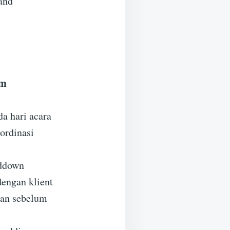
and
am
a hari acara
ordinasi
nddown
dengan klient
pan sebelum