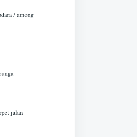
odara / among
bunga
pet jalan