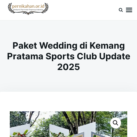
Skip
Search
to
for:
Pernikahan.or.id
Panduan Vendor & Tips Wedding Terpercaya
content
Paket Wedding di Kemang
Pratama Sports Club Update
2025