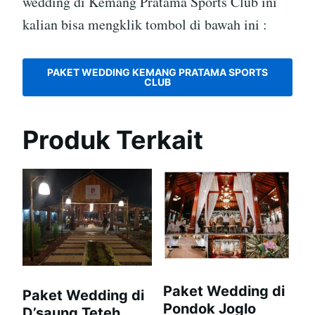
wedding di Kemang Pratama Sports Club ini
kalian bisa mengklik tombol di bawah ini :
PAKET WEDDING KEMANG PRATAMA SPORTS
CLUB
Produk Terkait
Paket Wedding di
Paket Wedding di
Pondok Joglo
D’saung Teteh