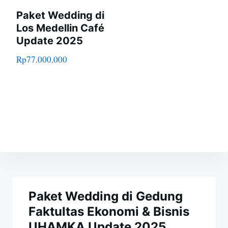
Paket Wedding di
Los Medellin Café
Update 2025
Rp
77.000.000
Navigasi
pos
Paket Wedding di Gedung
Faktultas Ekonomi & Bisnis
UHAMKA Update 2025