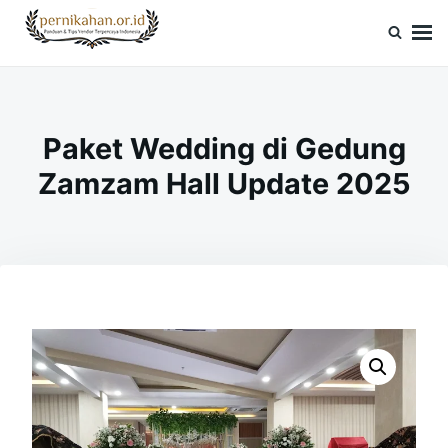
Skip
Search
to
for:
Pernikahan.or.id
Panduan Vendor & Tips Wedding Terpercaya
content
Paket Wedding di Gedung
Zamzam Hall Update 2025