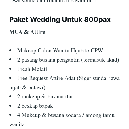
sewa venue dan rincian di bawah ini :
Paket Wedding Untuk 800pax
MUA & Attire
Makeup Calon Wanita Hijabdo CPW
2 pasang busana pengantin (termasuk akad)
Fresh Melati
Free Request Attire Adat (Siger sunda, jawa
hijab & betawi)
2 makeup & busana ibu
2 beskap bapak
4 Makeup & busana sodara / among tamu
wanita