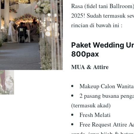
Rasa (fidel tani Ballro
2025! Sudah termasuk se
rincian di bawah ini :
Paket Wedding U
800pax
MUA & Attire
Makeup Calon Wanit
2 pasang busana penga
(termasuk akad)
Fresh Melati
Free Request Attire Ad
sunda, jawa hijab & betaw