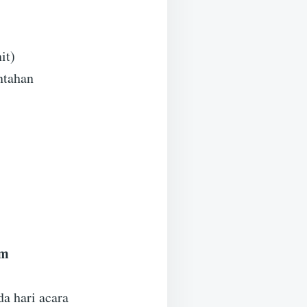
it)
ntahan
am
a hari acara