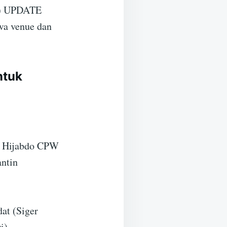
om) UPDATE
wa venue dan
ntuk
a Hijabdo CPW
ntin
at (Siger
i)