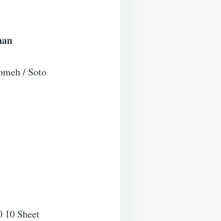
han
omeh / Soto
 10 Sheet