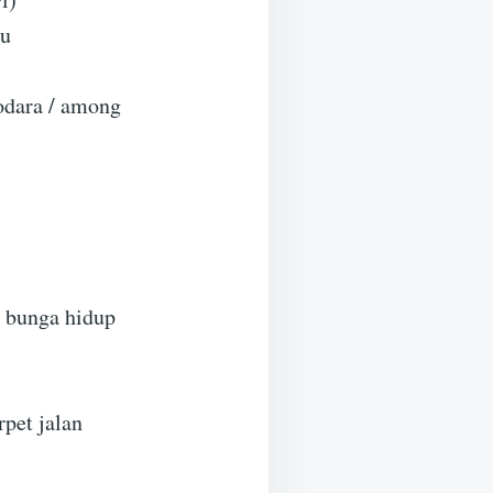
bu
odara / among
 bunga hidup
pet jalan