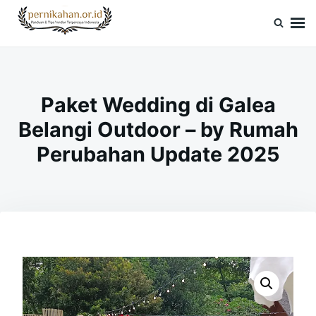
Skip
Search
to
for:
Pernikahan.or.id
Panduan Vendor & Tips Wedding Terpercaya
content
Paket Wedding di Galea
Belangi Outdoor – by Rumah
Perubahan Update 2025