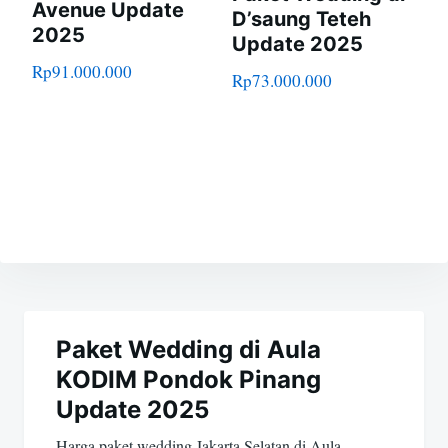
Avenue Update
D’saung Teteh
2025
Update 2025
Rp
91.000.000
Rp
73.000.000
Navigasi
pos
Paket Wedding di Aula
KODIM Pondok Pinang
Update 2025
Harga paket wedding Jakarta Selatan di Aula