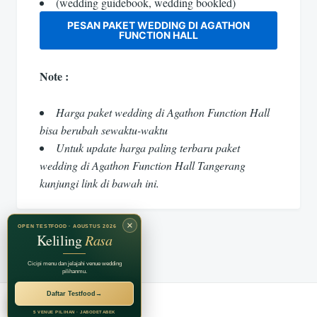
(wedding guidebook, wedding bookled)
PESAN PAKET WEDDING DI AGATHON
FUNCTION HALL
Note :
Harga paket wedding di Agathon Function Hall
bisa berubah sewaktu-waktu
Untuk update harga paling terbaru paket
wedding di Agathon Function Hall Tangerang
kunjungi link di bawah ini.
×
OPEN TESTFOOD · AGUSTUS 2026
Keliling
Rasa
Cicipi menu dan jelajahi venue wedding
pilihanmu.
Daftar Testfood
→
RECOMMENDED BY
Jagarasa Group
5 VENUE PILIHAN · JABODETABEK