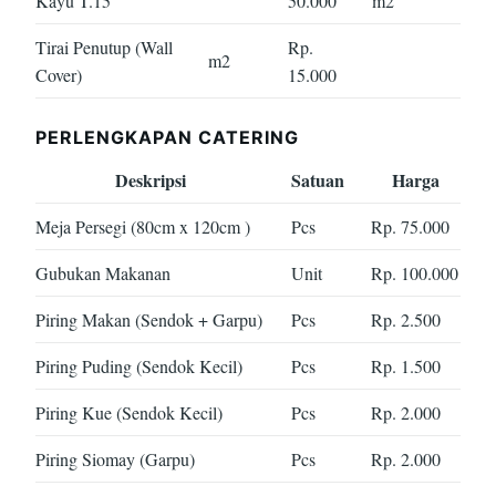
Kayu T.15
50.000
m2
Tirai Penutup (Wall
Rp.
m2
Cover)
15.000
PERLENGKAPAN CATERING
Deskripsi
Satuan
Harga
Meja Persegi (80cm x 120cm )
Pcs
Rp. 75.000
Gubukan Makanan
Unit
Rp. 100.000
Piring Makan (Sendok + Garpu)
Pcs
Rp. 2.500
Piring Puding (Sendok Kecil)
Pcs
Rp. 1.500
Piring Kue (Sendok Kecil)
Pcs
Rp. 2.000
Piring Siomay (Garpu)
Pcs
Rp. 2.000