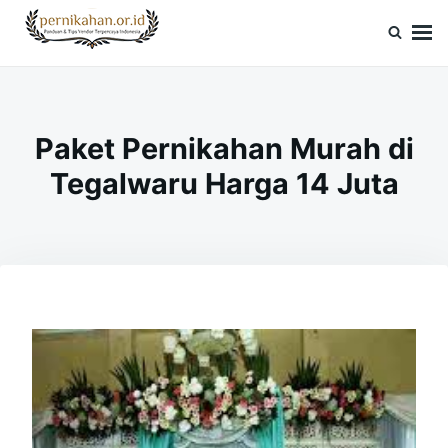
Skip
Search
to
for:
Pernikahan.or.id
Panduan Vendor & Tips Wedding Terpercaya
content
Paket Pernikahan Murah di
Tegalwaru Harga 14 Juta