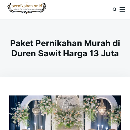
Skip
Search
to
for:
Pernikahan.or.id
Panduan Vendor & Tips Wedding Terpercaya
content
Paket Pernikahan Murah di
Duren Sawit Harga 13 Juta