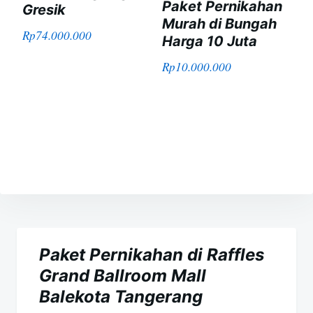
Paket Pernikahan
Gresik
Murah di Bungah
Rp
74.000.000
Harga 10 Juta
Rp
10.000.000
Navigasi
pos
Paket Pernikahan di Raffles
Grand Ballroom Mall
Balekota Tangerang