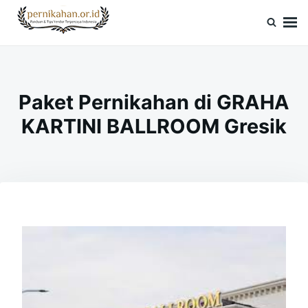
Skip
Search
to
for:
Pernikahan.or.id
Panduan Vendor & Tips Wedding Terpercaya
content
Paket Pernikahan di GRAHA
KARTINI BALLROOM Gresik