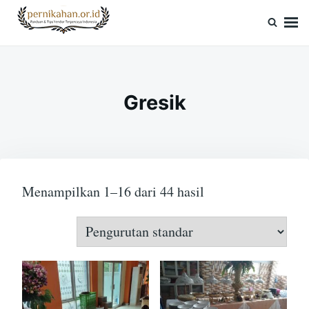
Skip
Search
to
for:
Pernikahan.or.id
Panduan Vendor & Tips Wedding Terpercaya
content
Gresik
Menampilkan 1–16 dari 44 hasil