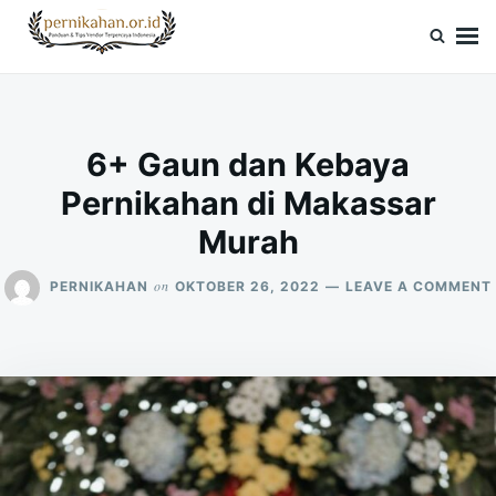
Skip
Search
to
for:
Pernikahan.or.id
Panduan Vendor & Tips Wedding Terpercaya
content
6+ Gaun dan Kebaya
Pernikahan di Makassar
Murah
on
PERNIKAHAN
OKTOBER 26, 2022
LEAVE A COMMENT