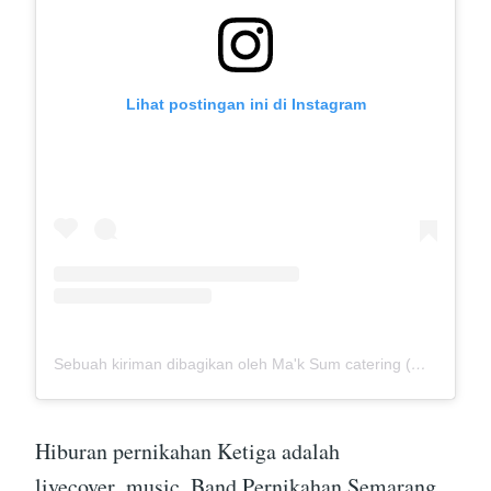
Lihat postingan ini di Instagram
Sebuah kiriman dibagikan oleh Ma'k Sum catering (@mak_sumcatering)
Hiburan pernikahan Ketiga adalah
livecover_music, Band Pernikahan Semarang