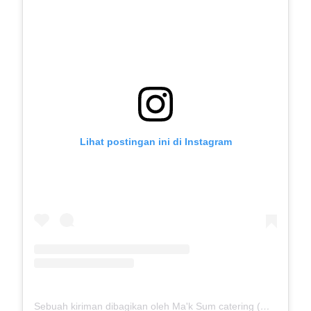
Lihat postingan ini di Instagram
Sebuah kiriman dibagikan oleh Ma'k Sum catering (@mak_sumcatering)