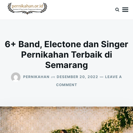
Skip
Search
to
for:
Pernikahan.or.id
Panduan Vendor & Tips Wedding Terpercaya
content
6+ Band, Electone dan Singer
Pernikahan Terbaik di
Semarang
on
PERNIKAHAN
DESEMBER 20, 2022
LEAVE A
ON
COMMENT
6+
BAND,
ELECTONE
DAN
SINGER
PERNIKAHAN
TERBAIK
DI