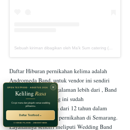
Sebuah kiriman dibagikan oleh Ma'k Sum catering (@mak_sumcatering)
Daftar Hiburan pernikahan kelima adalah
Andromeda Band, untuk vendor ini sendiri
×
sudah memiliki pengalaman lebih dari , Band
OPEN TESTFOOD · AGUSTUS 2026
Keliling
Rasa
Pernikahan Semarang ini sudah
Cicipi menu dan jelajahi venue wedding
berpengalaman lebih dari 12 tahun dalam
pilihanmu.
menangani entertain pernikahan di Semarang.
Daftar Testfood
→
RECOMMENDED BY
Jagarasa Group
5 VENUE PILIHAN · JABODETABEK
Layanannya sendiri meliputi Wedding Band