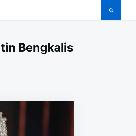
in Bengkalis
ON
+
MUA
ERNIKAHAN
DAN
IAS
ENGANTIN
ENGKALIS
ERBAIK