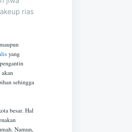
n jiwa
akeup rias
l maupun
lis
yang
 pengantin
i akan
ihan sehingga
ota besar. Hal
renakan
 rumah. Namun,