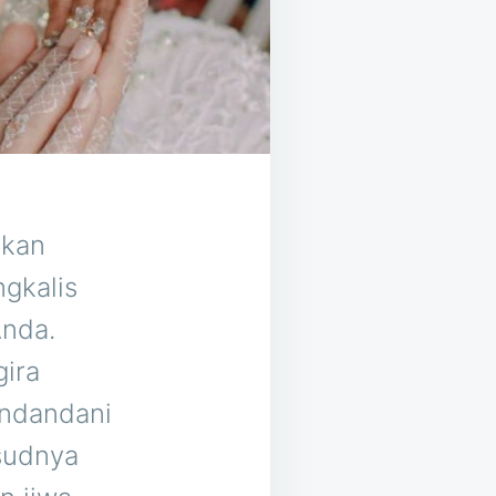
akan
gkalis
Anda.
gira
endandani
ksudnya