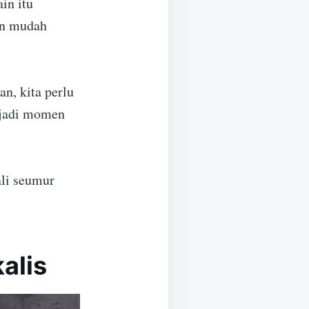
in itu
an mudah
an, kita perlu
njadi momen
ali seumur
alis