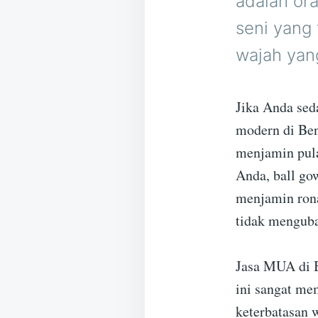
adalah ora
seni yang
wajah yan
Jika Anda sed
modern di Ben
menjamin pula
Anda, ball go
menjamin ron
tidak menguba
Jasa MUA di B
ini sangat me
keterbatasan 