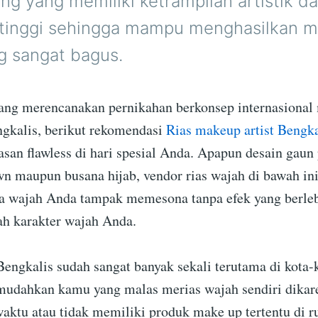
ng yang memiliki ketrampilan artistik da
 tinggi sehingga mampu menghasilkan m
g sangat bagus.
ang merencanakan pernikahan berkonsep internasiona
gkalis, berikut rekomendasi
Rias makeup artist Bengka
san flawless di hari spesial Anda. Apapun desain gaun
wn maupun busana hijab, vendor rias wajah di bawah in
a wajah Anda tampak memesona tanpa efek yang berleb
h karakter wajah Anda.
engkalis sudah sangat banyak sekali terutama di kota-k
mudahkan kamu yang malas merias wajah sendiri dika
waktu atau tidak memiliki produk make up tertentu di