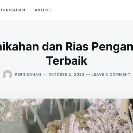
PERNIKAHAN
ARTIKEL
ikahan dan Rias Pengant
Terbaik
on
PERNIKAHAN
OKTOBER 2, 2022
LEAVE A COMMENT
4
P
R
P
B
T