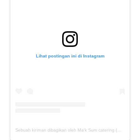
Lihat postingan ini di Instagram
Sebuah kiriman dibagikan oleh Ma'k Sum catering (@mak_sumcatering)