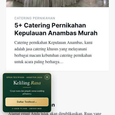
CATERING PERNIKAHAN
5+ Catering Pernikahan
Kepulauan Anambas Murah
Catering pernikahan Kepulauan Anambas, kami
adalah jasa catering khusus yang melayanani
berbagai macam kebutuhan catering pernikahan
untuk acara paling berharga…
×
OPEN TESTFOOD · AGUSTUS 2026
Keliling
Rasa
Cicipi menu dan jelajahi venue wedding
pilihanmu.
Daftar Testfood
→
Tinggalkan Balasan
RECOMMENDED BY
Jagarasa Group
5 VENUE PILIHAN · JABODETABEK
Alamat email Anda tidak akan dipublikasikan.
Ruas yang