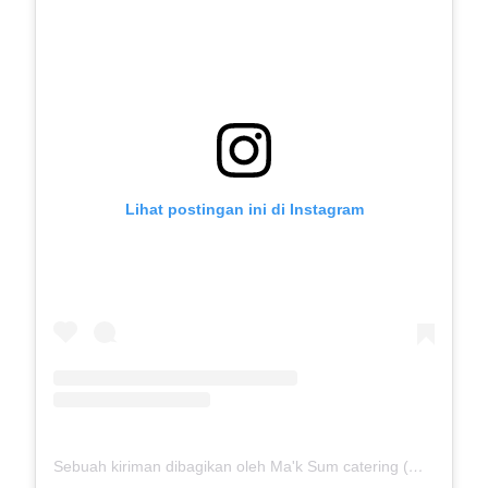
Lihat postingan ini di Instagram
Sebuah kiriman dibagikan oleh Ma'k Sum catering (@mak_sumcatering)