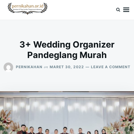
Skip
Search
to
for:
Pernikahan.or.id
Panduan Vendor & Tips Wedding Terpercaya
content
3+ Wedding Organizer
Pandeglang Murah
O
on
PERNIKAHAN
MARET 30, 2022
LEAVE A COMMENT
3
W
O
P
M