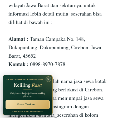
wilayah Jawa Barat dan sekitarnya. untuk
informasi lebih detail mutia_seserahan bisa
dilihat di bawah ini :
Alamat :
Taman Campaka No. 148,
Dukupuntang, Dukupuntang, Cirebon, Jawa
Barat, 45652
Kontak :
0898-8970-7878
×
mutia_seserahan adalah nama jasa sewa kotak
OPEN TESTFOOD · AGUSTUS 2026
Keliling
Rasa
seserahan terbaik yang berlokasi di Cirebon.
Cicipi menu dan jelajahi venue wedding
Tetapi, kamu juga bisa menjumpai jasa sewa
pilihanmu.
kotak seserahan ini Instagram dengan
Daftar Testfood
→
RECOMMENDED BY
Jagarasa Group
5 VENUE PILIHAN · JABODETABEK
mengetikkan @mutia_seserahan di kolom