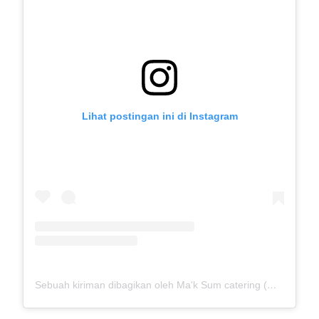
Lihat postingan ini di Instagram
Sebuah kiriman dibagikan oleh Ma'k Sum catering (@mak_sumcatering)