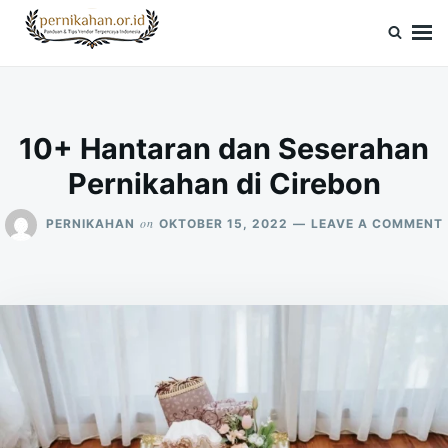
Skip
Search
to
for:
Pernikahan.or.id
Panduan Vendor & Tips Wedding Terpercaya
content
10+ Hantaran dan Seserahan
Pernikahan di Cirebon
on
PERNIKAHAN
OKTOBER 15, 2022
LEAVE A COMMENT