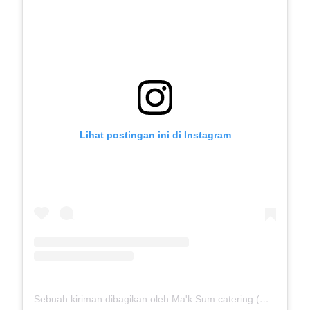
Lihat postingan ini di Instagram
Sebuah kiriman dibagikan oleh Ma'k Sum catering (@mak_sumcatering)