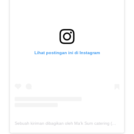
Lihat postingan ini di Instagram
Sebuah kiriman dibagikan oleh Ma'k Sum catering (@mak_sumcatering)