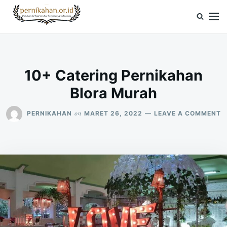
Skip
Search
to
for:
Pernikahan.or.id
Panduan Vendor & Tips Wedding Terpercaya
content
10+ Catering Pernikahan
Blora Murah
O
on
PERNIKAHAN
MARET 26, 2022
LEAVE A COMMENT
1
C
P
B
M