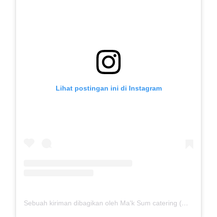
Lihat postingan ini di Instagram
Sebuah kiriman dibagikan oleh Ma'k Sum catering (@mak_sumcatering)