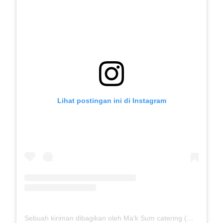
Lihat postingan ini di Instagram
Sebuah kiriman dibagikan oleh Ma'k Sum catering (@mak_sumcatering)