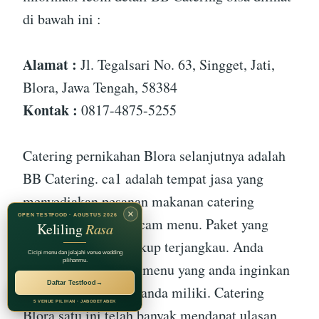
di bawah ini :
Alamat :
Jl. Tegalsari No. 63, Singget, Jati,
Blora, Jawa Tengah, 58384
Kontak :
0817-4875-5255
Catering pernikahan Blora selanjutnya adalah
BB Catering. ca1 adalah tempat jasa yang
menyediakan pesanan makanan catering
×
OPEN TESTFOOD · AGUSTUS 2026
dengan berbagai macam menu. Paket yang
Keliling
Rasa
ditawarkan disini cukup terjangkau. Anda
Cicipi menu dan jelajahi venue wedding
pilihanmu.
dapat menyesuaikan menu yang anda inginkan
Daftar Testfood
→
dengan budget yang anda miliki. Catering
RECOMMENDED BY
Jagarasa Group
5 VENUE PILIHAN · JABODETABEK
Blora satu ini telah banyak mendapat ulasan