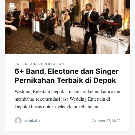
ENTERTAIN PERNIKAHAN
6+ Band, Electone dan Singer
Pernikahan Terbaik di Depok
Wedding Entertain Depok – dalam artikel ini kami akan
membahas rekomendasi jasa Wedding Entertain di
Depok khusus untuk melengkapi kebutuhan…
pernikahan
Oktober 27, 2022