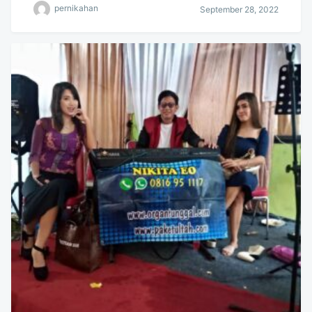
pernikahan
September 28, 2022