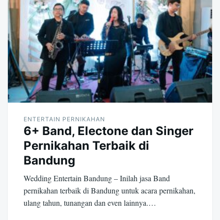
ENTERTAIN PERNIKAHAN
6+ Band, Electone dan Singer
Pernikahan Terbaik di
Bandung
Wedding Entertain Bandung – Inilah jasa Band
pernikahan terbaik di Bandung untuk acara pernikahan,
ulang tahun, tunangan dan even lainnya.…