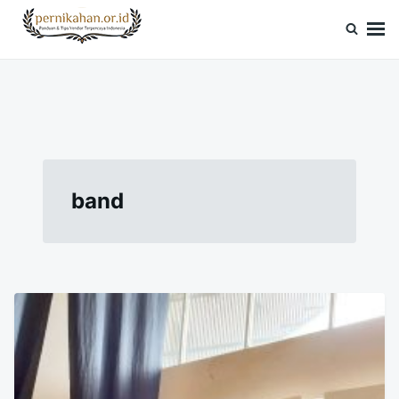
Skip
Search
to
for:
Pernikahan.or.id
Panduan Vendor & Tips Wedding Terpercaya
content
band