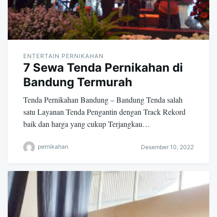
ENTERTAIN PERNIKAHAN
7 Sewa Tenda Pernikahan di
Bandung Termurah
Tenda Pernikahan Bandung – Bandung Tenda salah
satu Layanan Tenda Pengantin dengan Track Rekord
baik dan harga yang cukup Terjangkau…
pernikahan
Desember 10, 2022