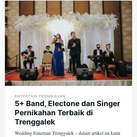
ENTERTAIN PERNIKAHAN
5+ Band, Electone dan Singer
Pernikahan Terbaik di
Trenggalek
Wedding Entertain Trenggalek – dalam artikel ini kami