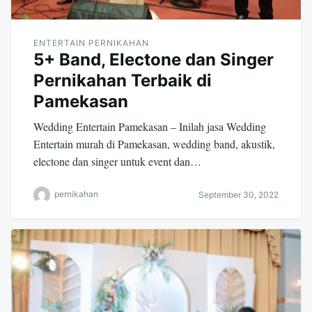
ENTERTAIN PERNIKAHAN
5+ Band, Electone dan Singer
Pernikahan Terbaik di
Pamekasan
Wedding Entertain Pamekasan – Inilah jasa Wedding
Entertain murah di Pamekasan, wedding band, akustik,
electone dan singer untuk event dan…
pernikahan
September 30, 2022