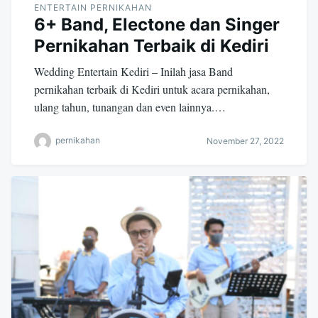
ENTERTAIN PERNIKAHAN
6+ Band, Electone dan Singer
Pernikahan Terbaik di Kediri
Wedding Entertain Kediri – Inilah jasa Band
pernikahan terbaik di Kediri untuk acara pernikahan,
ulang tahun, tunangan dan even lainnya.…
pernikahan
November 27, 2022