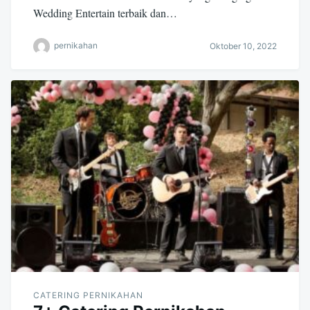
Wedding Entertain terbaik dan…
pernikahan
Oktober 10, 2022
CATERING PERNIKAHAN