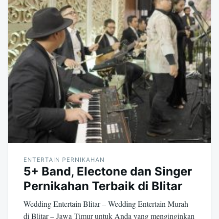
ENTERTAIN PERNIKAHAN
5+ Band, Electone dan Singer
Pernikahan Terbaik di Blitar
Wedding Entertain Blitar – Wedding Entertain Murah
di Blitar – Jawa Timur untuk Anda yang menginginkan