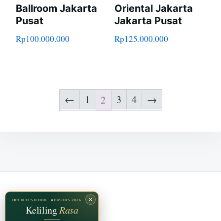
Ballroom Jakarta
Oriental Jakarta
Pusat
Jakarta Pusat
Rp
100.000.000
Rp
125.000.000
←
1
3
4
→
2
×
OPEN TESTFOOD · AGUSTUS 2026
Keliling
Rasa