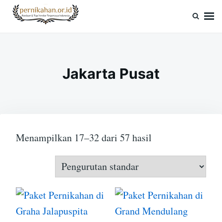
Skip
Search
to
for:
Pernikahan.or.id
Panduan Vendor & Tips Wedding Terpercaya
content
Jakarta Pusat
Menampilkan 17–32 dari 57 hasil