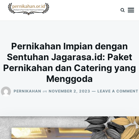
Skip
Search
to
for:
Pernikahan.or.id
Panduan Vendor & Tips Wedding Terpercaya
content
Pernikahan Impian dengan
Sentuhan Jagarasa.id: Paket
Pernikahan dan Catering yang
Menggoda
on
PERNIKAHAN
NOVEMBER 2, 2023
LEAVE A COMMENT