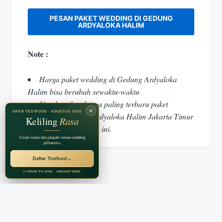
PESAN PAKET WEDDING DI GEDUNG
ARDYALOKA HALIM
Note :
Harga paket wedding di Gedung Ardyaloka
Halim bisa berubah sewaktu-waktu
Untuk update harga paling terbaru paket
×
OPEN TESTFOOD · AGUSTUS 2026
wedding di Gedung Ardyaloka Halim Jakarta Timur
Keliling
Rasa
kunjungi link di bawah ini.
Cicipi menu dan jelajahi venue wedding
pilihanmu.
Daftar Testfood
→
RECOMMENDED BY
Jagarasa Group
5 VENUE PILIHAN · JABODETABEK