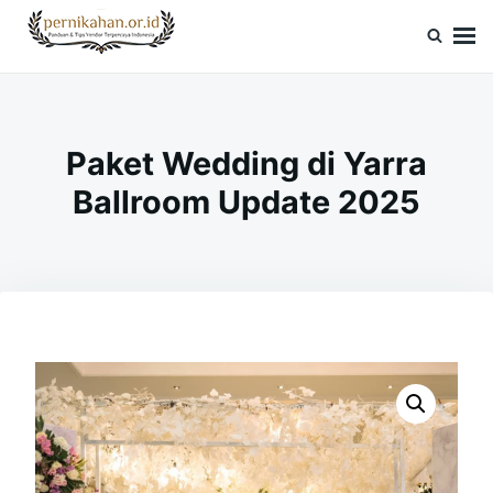
Skip
Search
to
for:
Pernikahan.or.id
Panduan Vendor & Tips Wedding Terpercaya
content
Paket Wedding di Yarra
Ballroom Update 2025