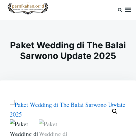
Skip
Search
to
for:
Pernikahan.or.id
Panduan Vendor & Tips Wedding Terpercaya
content
Paket Wedding di The Balai
Sarwono Update 2025