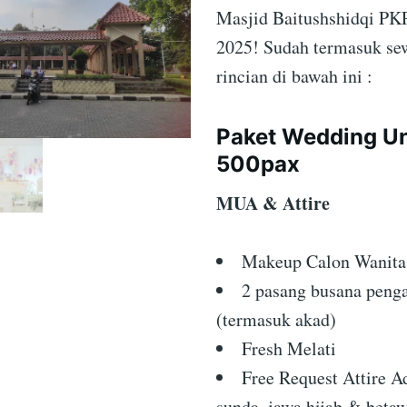
Masjid Baitushshidqi P
2025! Sudah termasuk se
rincian di bawah ini :
Paket Wedding U
500pax
MUA & Attire
Makeup Calon Wanit
2 pasang busana penga
(termasuk akad)
Fresh Melati
Free Request Attire Ad
sunda, jawa hijab & betaw