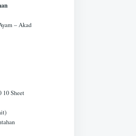
han
 Ayam – Akad
 10 Sheet
it)
ntahan