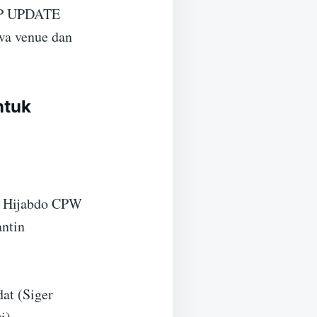
KP UPDATE
wa venue dan
ntuk
a Hijabdo CPW
ntin
at (Siger
i)