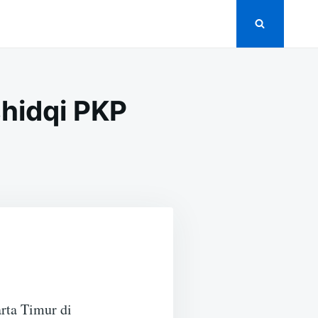
shidqi PKP
rta Timur di