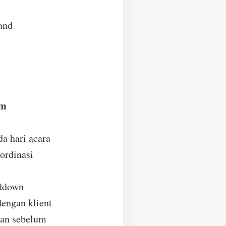
and
am
a hari acara
ordinasi
nddown
dengan klient
pan sebelum