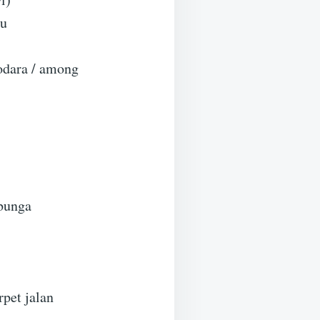
bu
odara / among
bunga
pet jalan