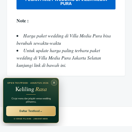
PURA
Note :
Harga paket wedding di Villa Media Pura bisa
berubah sewaktu-waktu
Untuk update harga paling terbaru paket
wedding di Villa Media Pura Jakarta Selatan
kunjungi link di bawah ini.
×
OPEN TESTFOOD · AGUSTUS 2026
Keliling
Rasa
Cicipi menu dan jelajahi venue wedding
pilihanmu.
Daftar Testfood
→
RECOMMENDED BY
Jagarasa Group
5 VENUE PILIHAN · JABODETABEK