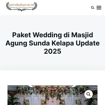
Skip
Search
to
for:
Pernikahan.or.id
Panduan Vendor & Tips Wedding Terpercaya
content
Paket Wedding di Masjid
Agung Sunda Kelapa Update
2025