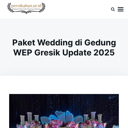
Skip
Search
to
for:
Pernikahan.or.id
Panduan Vendor & Tips Wedding Terpercaya
content
Paket Wedding di Gedung
WEP Gresik Update 2025