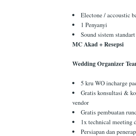
Electone / accoustic b
1 Penyanyi
Sound sistem standart
MC Akad + Resepsi
Wedding Organizer Te
5 kru WO incharge pad
Gratis konsultasi & ko
vendor
Gratis pembuatan ru
1x technical meeting 
Persiapan dan penera