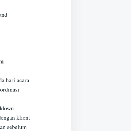
and
am
a hari acara
ordinasi
nddown
dengan klient
pan sebelum