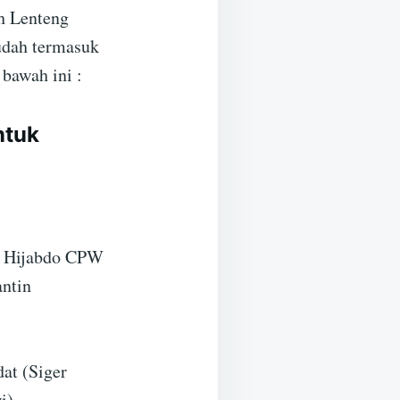
h Lenteng
dah termasuk
 bawah ini :
ntuk
a Hijabdo CPW
ntin
at (Siger
i)