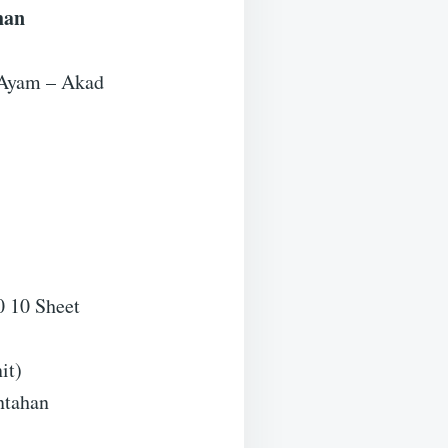
han
 Ayam – Akad
 10 Sheet
it)
ntahan