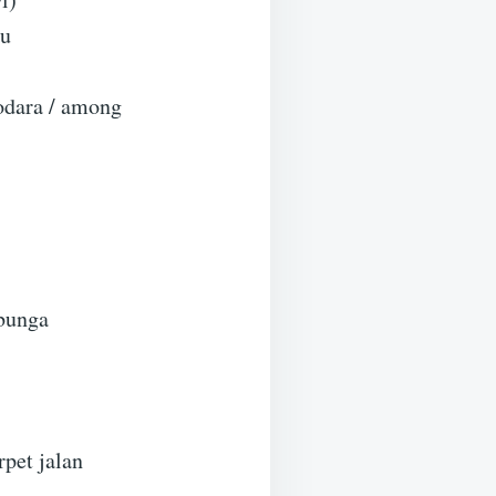
bu
odara / among
bunga
pet jalan