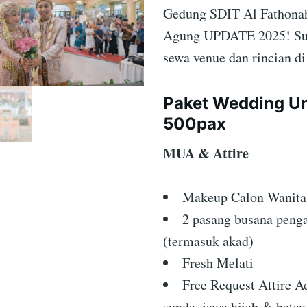
Gedung SDIT Al Fathona
Agung UPDATE 2025! Su
sewa venue dan rincian di
Paket Wedding U
500pax
MUA & Attire
Makeup Calon Wanit
2 pasang busana penga
(termasuk akad)
Fresh Melati
Free Request Attire Ad
sunda, jawa hijab & betaw