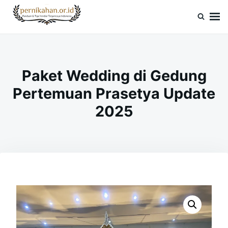
Skip
Search
to
for:
Pernikahan.or.id
Panduan Vendor & Tips Wedding Terpercaya
content
Paket Wedding di Gedung
Pertemuan Prasetya Update
2025