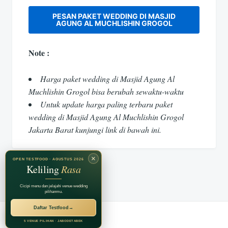
PESAN PAKET WEDDING DI MASJID
AGUNG AL MUCHLISHIN GROGOL
Note :
Harga paket wedding di Masjid Agung Al
Muchlishin Grogol bisa berubah sewaktu-waktu
Untuk update harga paling terbaru paket
wedding di Masjid Agung Al Muchlishin Grogol
Jakarta Barat kunjungi link di bawah ini.
×
OPEN TESTFOOD · AGUSTUS 2026
Keliling
Rasa
Cicipi menu dan jelajahi venue wedding
pilihanmu.
Daftar Testfood
→
RECOMMENDED BY
Jagarasa Group
5 VENUE PILIHAN · JABODETABEK