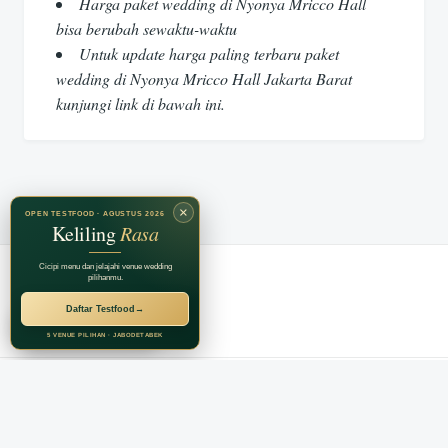
Harga paket wedding di Nyonya Mricco Hall
bisa berubah sewaktu-waktu
Untuk update harga paling terbaru paket
wedding di Nyonya Mricco Hall Jakarta Barat
kunjungi link di bawah ini.
×
OPEN TESTFOOD · AGUSTUS 2026
Keliling
Rasa
Cicipi menu dan jelajahi venue wedding
pilihanmu.
Daftar Testfood
→
RECOMMENDED BY
Jagarasa Group
5 VENUE PILIHAN · JABODETABEK
Proudly powered by WordPress
|
Theme: Justread by
GretaThemes
.