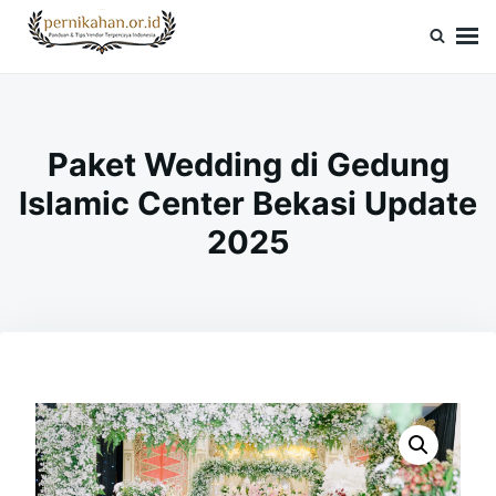
Skip
Search
to
for:
Pernikahan.or.id
Panduan Vendor & Tips Wedding Terpercaya
content
Paket Wedding di Gedung
Islamic Center Bekasi Update
2025