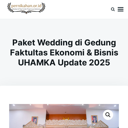
Skip
Search
to
for:
Pernikahan.or.id
Panduan Vendor & Tips Wedding Terpercaya
content
Paket Wedding di Gedung
Faktultas Ekonomi & Bisnis
UHAMKA Update 2025