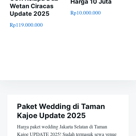
Harga 10 Juta
Wetan Ciracas
Rp
10.000.000
Update 2025
Rp
119.000.000
Navigasi
pos
Paket Wedding di Taman
Kajoe Update 2025
Harga paket wedding Jakarta Selatan di Taman
Kajoe UPDATE 2025! Sudah termasuk sewa venue