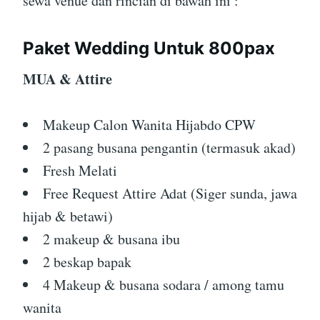
sewa venue dan rincian di bawah ini :
Paket Wedding Untuk 800pax
MUA & Attire
Makeup Calon Wanita Hijabdo CPW
2 pasang busana pengantin (termasuk akad)
Fresh Melati
Free Request Attire Adat (Siger sunda, jawa
hijab & betawi)
2 makeup & busana ibu
2 beskap bapak
4 Makeup & busana sodara / among tamu
wanita