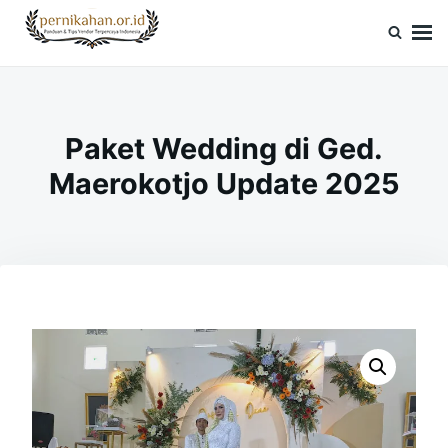
Skip
Search
to
for:
Pernikahan.or.id
Panduan Vendor & Tips Wedding Terpercaya
content
Paket Wedding di Ged.
Maerokotjo Update 2025