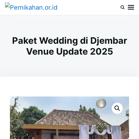
Skip
Search
to
for:
Pernikahan.or.id
Panduan Vendor & Tips Wedding Terpercaya
content
Paket Wedding di Djembar
Venue Update 2025