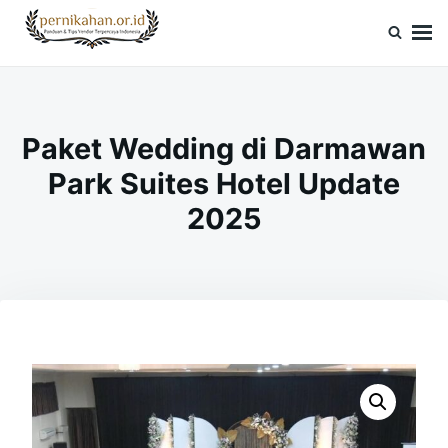
Skip
Search
to
for:
Pernikahan.or.id
Panduan Vendor & Tips Wedding Terpercaya
content
Paket Wedding di Darmawan
Park Suites Hotel Update
2025