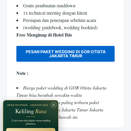
Gratis pembuatan runddown
1x technical meeting dengan klient
Persiapan dan penerapan sebelum acara
(wedding guidebook, wedding bookled)
Free Menginap di Hotel Ibis
PESAN PAKET WEDDING DI GOR OTISTA
JAKARTA TIMUR
Note :
Harga paket wedding di GOR Otista Jakarta
Timur bisa berubah sewaktu-waktu
Untuk update harga paling terbaru paket
×
OPEN TESTFOOD · AGUSTUS 2026
wedding di GOR Otista Jakarta Timur Jakarta
Keliling
Rasa
Timur kunjungi link di bawah ini.
Cicipi menu dan jelajahi venue wedding
pilihanmu.