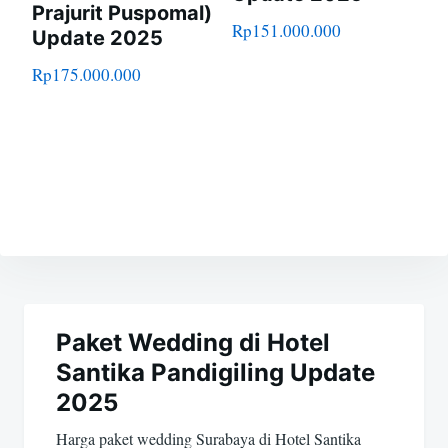
Prajurit Puspomal)
Rp
151.000.000
Update 2025
Rp
175.000.000
Navigasi
pos
Paket Wedding di Hotel
Santika Pandigiling Update
2025
Harga paket wedding Surabaya di Hotel Santika