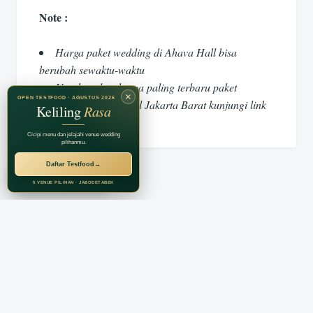
Note :
Harga paket wedding di Ahava Hall bisa
berubah sewaktu-waktu
Untuk update harga paling terbaru paket
×
OPEN TESTFOOD · AGUSTUS 2026
wedding di Ahava Hall Jakarta Barat kunjungi link
Keliling
Rasa
di bawah ini.
Cicipi menu dan jelajahi venue wedding
pilihanmu.
Daftar Testfood
→
RECOMMENDED BY
Jagarasa Group
5 VENUE PILIHAN · JABODETABEK