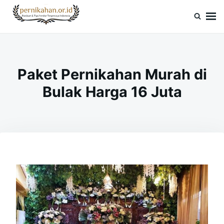
Skip
Search
to
for:
Pernikahan.or.id
Panduan Vendor & Tips Wedding Terpercaya
content
Paket Pernikahan Murah di
Bulak Harga 16 Juta