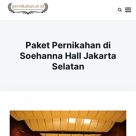
Skip
Search
to
for:
Pernikahan.or.id
Panduan Vendor & Tips Wedding Terpercaya
content
Paket Pernikahan di
Soehanna Hall Jakarta
Selatan