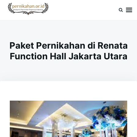
Skip
Search
to
for:
Pernikahan.or.id
Panduan Vendor & Tips Wedding Terpercaya
content
Paket Pernikahan di Renata
Function Hall Jakarta Utara