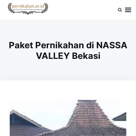
Skip
Search
to
for:
Pernikahan.or.id
Panduan Vendor & Tips Wedding Terpercaya
content
Paket Pernikahan di NASSA
VALLEY Bekasi