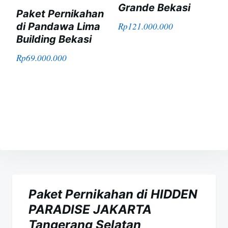
Grande Bekasi
Paket Pernikahan
di Pandawa Lima
Rp
121.000.000
Building Bekasi
Rp
69.000.000
Navigasi
pos
Paket Pernikahan di HIDDEN
PARADISE JAKARTA
Tangerang Selatan