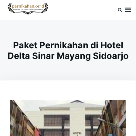
Skip
Search
to
for:
Pernikahan.or.id
Panduan Vendor & Tips Wedding Terpercaya
content
Paket Pernikahan di Hotel
Delta Sinar Mayang Sidoarjo