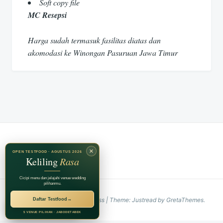
Soft copy file
MC Resepsi
Harga sudah termasuk fasilitas diatas dan
akomodasi ke Winongan Pasuruan Jawa Timur
×
OPEN TESTFOOD · AGUSTUS 2026
Keliling
Rasa
Cicipi menu dan jelajahi venue wedding
pilihanmu.
Proudly powered by WordPress
|
Theme: Justread by
GretaThemes
.
Daftar Testfood
→
RECOMMENDED BY
Jagarasa Group
5 VENUE PILIHAN · JABODETABEK