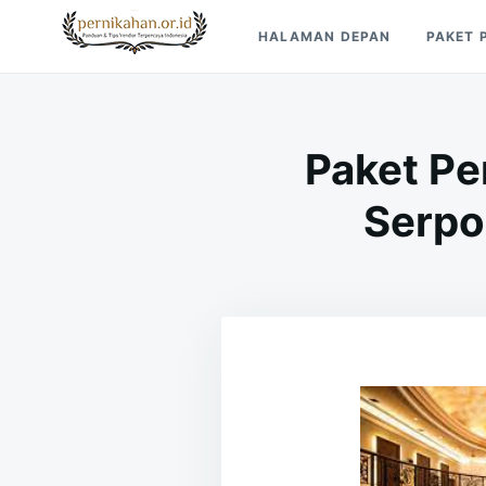
Skip
Search
HALAMAN DEPAN
PAKET 
to
for:
Pernikahan.or.id
Panduan Vendor & Tips Wedding Terpercaya
content
Paket Pe
Serpo