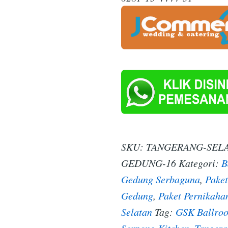
SKU:
TANGERANG-SELA
GEDUNG-16
Kategori:
B
Gedung Serbaguna
,
Paket
Gedung
,
Paket Pernikaha
Selatan
Tag:
GSK Ballroo
Serpong Kitchen
,
Tangera