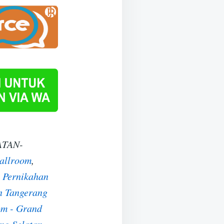
TAN-
allroom
,
 Pernikahan
n Tangerang
m - Grand
ng Selatan