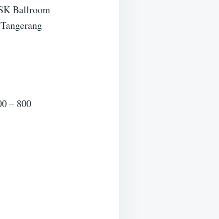
GSK Ballroom
 Tangerang
00 – 800