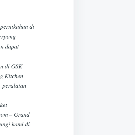
 pernikahan di
erpong
an dapat
an di GSK
g Kitchen
, peralatan
ket
oom – Grand
ungi kami di