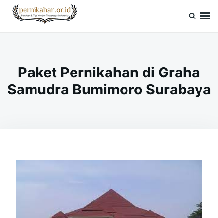
Skip
Search
to
for:
Pernikahan.or.id
Panduan Vendor & Tips Wedding Terpercaya
content
Paket Pernikahan di Graha
Samudra Bumimoro Surabaya