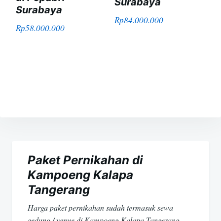
Surabaya
Surabaya
Rp
84.000.000
Rp
58.000.000
Navigasi
pos
Paket Pernikahan di
Kampoeng Kalapa
Tangerang
Harga paket pernikahan sudah termasuk sewa
gedung / venue di Kampoeng Kalapa Tangerang