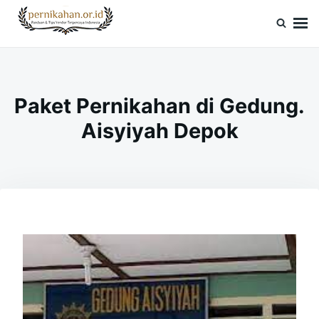
Skip
Search
to
for:
Pernikahan.or.id
Panduan Vendor & Tips Wedding Terpercaya
content
Paket Pernikahan di Gedung.
Aisyiyah Depok