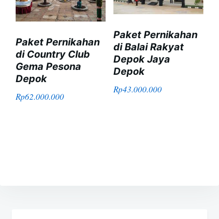
Paket Pernikahan
Paket Pernikahan
di Balai Rakyat
di Country Club
Depok Jaya
Gema Pesona
Depok
Depok
Rp
43.000.000
Rp
62.000.000
Navigasi