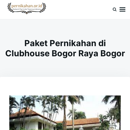
Skip
Search
to
for:
Pernikahan.or.id
Panduan Vendor & Tips Wedding Terpercaya
content
Paket Pernikahan di
Clubhouse Bogor Raya Bogor