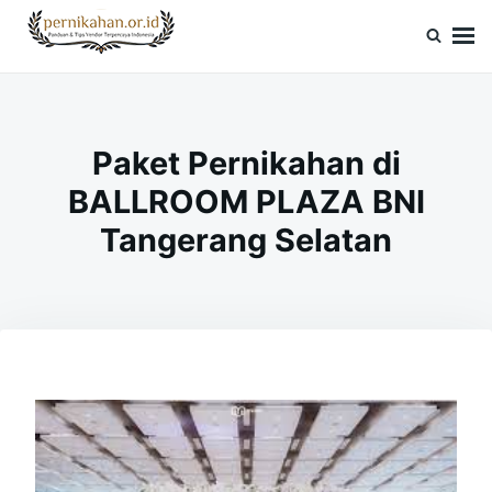
Skip
Search
to
for:
Pernikahan.or.id
Panduan Vendor & Tips Wedding Terpercaya
content
Paket Pernikahan di
BALLROOM PLAZA BNI
Tangerang Selatan