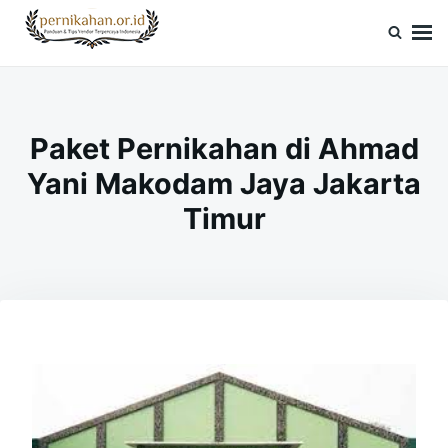
Skip
Search
to
for:
Pernikahan.or.id
Panduan Vendor & Tips Wedding Terpercaya
content
Paket Pernikahan di Ahmad
Yani Makodam Jaya Jakarta
Timur