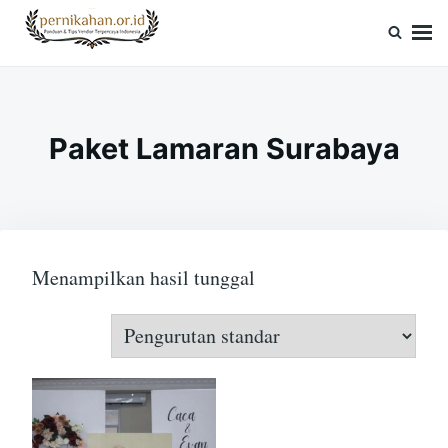
Skip
Search
to
for:
Pernikahan.or.id
Panduan Vendor & Tips Wedding Terpercaya
content
Paket Lamaran Surabaya
Menampilkan hasil tunggal