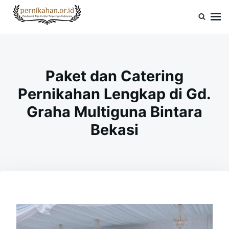
Skip
Search
to
for:
Pernikahan.or.id
Panduan Vendor & Tips Wedding Terpercaya
content
Paket dan Catering
Pernikahan Lengkap di Gd.
Graha Multiguna Bintara
Bekasi