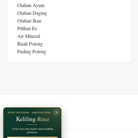
Olahan Ayam
Olahan Daging
Olahan Ikan
Pilihan Es
Air Mineral
Buah Potong
Puding Potong
×
OPEN TESTFOOD · AGUSTUS 2026
Keliling
Rasa
Cicipi menu dan jelajahi venue wedding
pilihanmu.