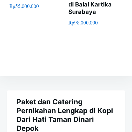
di Balai Kartika
Rp
55.000.000
Surabaya
Rp
98.000.000
Navigasi
pos
Paket dan Catering
Pernikahan Lengkap di Kopi
Dari Hati Taman Dinari
Depok