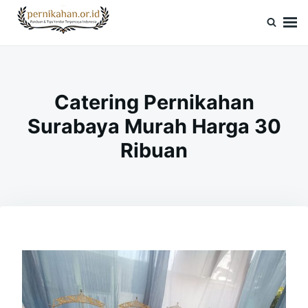
Skip
Search
to
for:
Pernikahan.or.id
Panduan Vendor & Tips Wedding Terpercaya
content
Catering Pernikahan
Surabaya Murah Harga 30
Ribuan