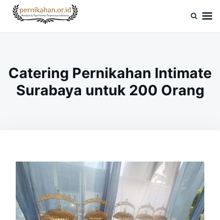
Skip
Search
to
for:
Pernikahan.or.id
Panduan Vendor & Tips Wedding Terpercaya
content
Catering Pernikahan Intimate
Surabaya untuk 200 Orang